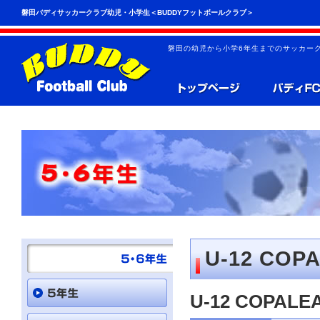
こ
ペ
磐田バディサッカークラブ幼児・小学生＜BUDDYフットボールクラブ＞
の
ー
ペ
ジ
ー
の
磐田の幼児から小学6年生までのサッカーク
ジ
先
は、
頭
共
へ
通
の
メ
ニ
ュ
ー
を
読
み
飛
ば
す
こ
と
U-12 COPA
が
で
き
U-12 COPALEA
ま
す。