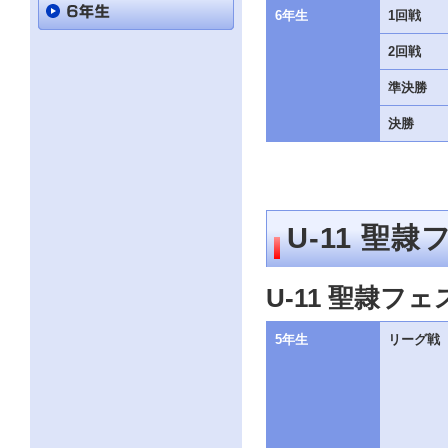
直
6年生
1回戦
接
本
2回戦
文
を
ご
準決勝
覧
に
決勝
な
る
か
た
は
「こ
U-11 聖隷
の
ペ
ー
ジ
U-11 聖隷フェ
の
情
5年生
リーグ戦
報
へ」
と
い
う
リ
ン