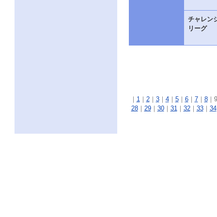
チャレン
リーグ
｜
1
｜
2
｜
3
｜
4
｜
5
｜
6
｜
7
｜
8
｜
28
｜
29
｜
30
｜
31
｜
32
｜
33
｜
34