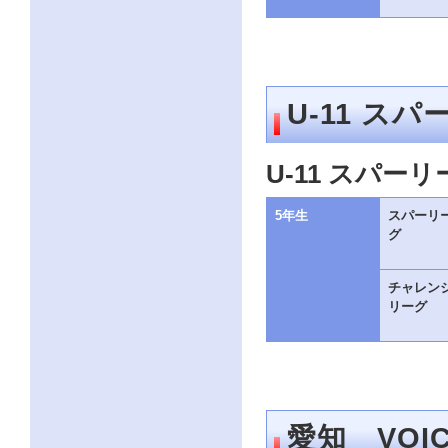
ク
を
ク
リ
ッ
ク
U-11 スパ
し
て
く
だ
U-11 スパーリ
さ
い。
5年生
スパーリ
サ
イ
グ
ト
共
通
チャレン
の
リーグ
メ
ニ
ュ
ー
へ
こ
の
愛知 VOI
ペ