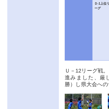
Ｄ-1上位
ーグ
Ｕ－12リーグ戦
進みました、厳
勝）し県大会への