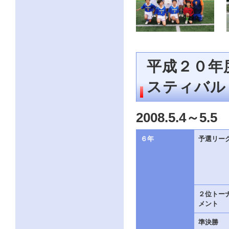
ク
を
ク
リ
ッ
ク
し
平成２０年
て
く
スティバル
だ
さ
い。
サ
2008.5.4～5.5
イ
ト
共
６年
予選リー
通
の
メ
ニ
ュ
ー
２位トー
へ
メント
こ
の
準決勝
ペ