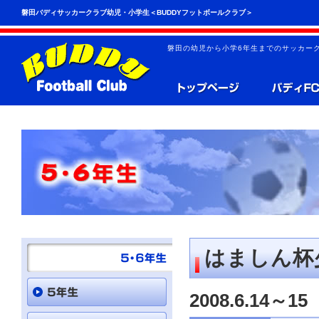
こ
ペ
磐田バディサッカークラブ幼児・小学生＜BUDDYフットボールクラブ＞
の
ー
ペ
ジ
ー
の
磐田の幼児から小学6年生までのサッカーク
ジ
先
は、
頭
共
へ
通
の
メ
ニ
ュ
ー
を
読
み
飛
ば
す
こ
と
はましん杯
が
で
き
2008.6.14～15
ま
す。