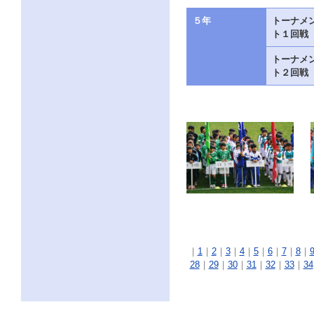
５年
トーナメ
ト１回戦
トーナメ
ト２回戦
｜
1
｜
2
｜
3
｜
4
｜
5
｜
6
｜
7
｜
8
｜
28
｜
29
｜
30
｜
31
｜
32
｜
33
｜
34