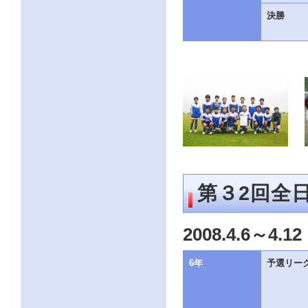
ー
決勝
ジ
の
情
報
へ
第３2回全
2008.4.6～4.12
6年
予選リー