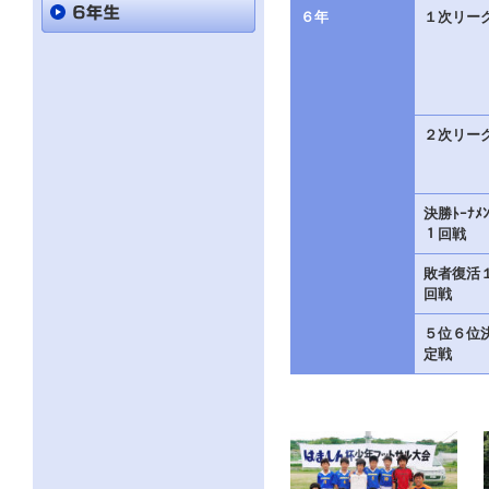
直
６年
１次リー
接
本
文
を
ご
覧
に
２次リー
な
る
か
た
決勝ﾄｰﾅﾒﾝ
は
１回戦
「こ
の
敗者復活
ペ
回戦
ー
ジ
５位６位
の
情
定戦
報
へ」
と
い
う
リ
ン