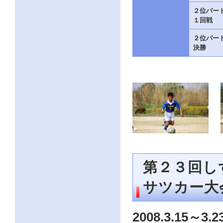
２位パー
１回戦
２位パー
決勝
第２３回し
サツカー大
2008.3.15～3.2