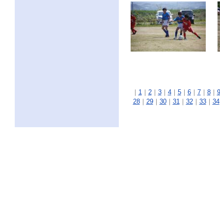
｜
1
｜
2
｜
3
｜
4
｜
5
｜
6
｜
7
｜
8
｜
28
｜
29
｜
30
｜
31
｜
32
｜
33
｜
34