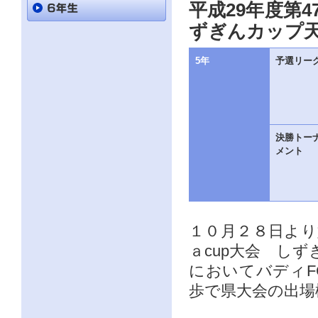
直
平成29年度第
接
本
ずぎんカップ
文
を
5年
予選リー
ご
覧
に
な
る
か
た
決勝トー
は
メント
「こ
の
ペ
ー
ジ
の
１０月２８日より
情
報
ａcup大会 し
へ」
と
においてバディ
い
歩で県大会の出場
う
リ
ン