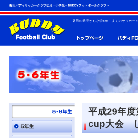
こ
ペ
磐田バディサッカークラブ幼児・小学生＜BUDDYフットボールクラブ＞
の
ー
ペ
ジ
ー
の
磐田の幼児から小学6年生までのサッカーク
ジ
先
は、
頭
共
へ
通
の
メ
ニ
ュ
ー
を
読
み
飛
ば
す
こ
と
平成29年
が
で
cup大会
き
ま
す。