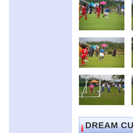
ク
を
ク
リ
ッ
ク
し
て
く
だ
さ
い。
サ
イ
ト
共
通
の
メ
ニ
ュ
ー
へ
こ
DREAM 
の
ペ