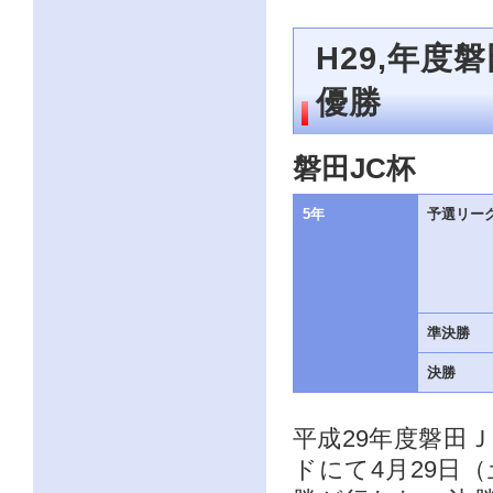
H29,年度
優勝
磐田JC杯
5年
予選リー
準決勝
決勝
平成29年度磐田
ドにて4月29日