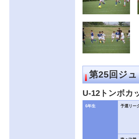
第25回ジ
U-12トンボカ
6年生
予選リー