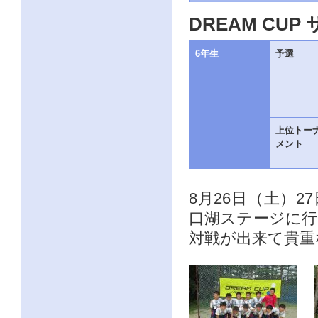
ー
ジ
DREAM CU
の
情
報
6年生
予選
へ
上位トー
メント
8月26日（土）27
口湖ステージに
対戦が出来て貴重