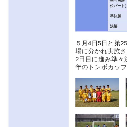
準々決勝（
位パート
準決勝
決勝
５月4日5日と第
場に分かれ実施さ
2日目に進み準々
年のトンボカッ