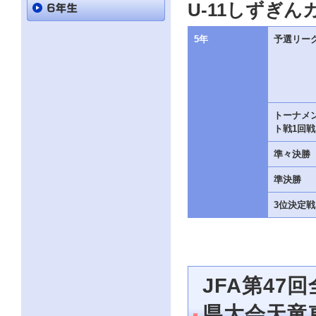
直
U-11しずぎ
接
本
文
5年
予選リー
を
ご
覧
に
な
る
トーナメ
か
ト戦1回戦
た
は
準々決勝
「こ
の
準決勝
ペ
ー
ジ
3位決定戦
の
情
報
へ」
と
い
JFA第47
う
リ
県大会天竜
ン