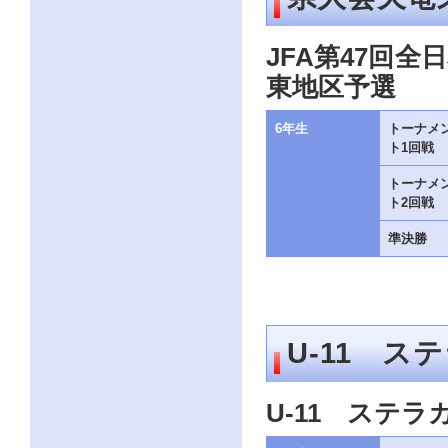
ク
を
ク
JFA第47回
リ
東地区予選
ッ
ク
し
6年生
トーナメ
て
ト1回戦
く
だ
さ
トーナメ
い。
ト2回戦
サ
イ
準決勝
ト
共
通
の
メ
ニ
U-11 ス
ュ
ー
へ
こ
U-11 ステラ
の
ペ