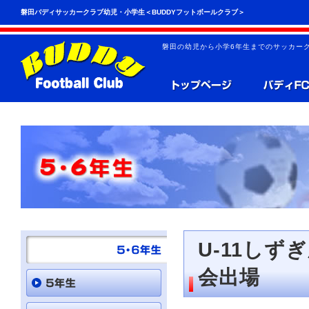
こ
ペ
磐田バディサッカークラブ幼児・小学生＜BUDDYフットボールクラブ＞
の
ー
ペ
ジ
ー
の
磐田の幼児から小学6年生までのサッカーク
ジ
先
は、
頭
共
へ
通
の
メ
ニ
ュ
ー
を
読
み
飛
ば
す
こ
と
U-11し
が
で
会出場
き
ま
す。