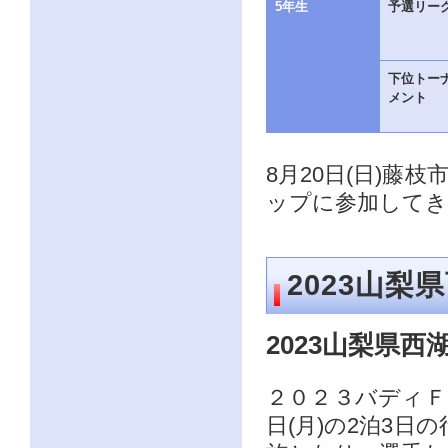
ー
5年生
予選リー
ジ
の
情
報
下位トー
へ
メント
8月20日(日)藤
ップに参加してき
2023山
2023山梨県
２０２３バディＦＣ
日(月)の2泊3