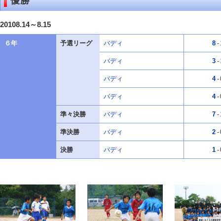
優勝
20108.14～8.15
６年
予選リーグ
バディ
8
-
バディ
3
-
バディ
4
-
バディ
4
-
準々決勝
バディ
7
-
準決勝
バディ
2
-
決勝
バディ
1
-