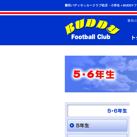
こ
ペ
磐田バディサッカークラブ幼児・小学生＜BUDDY
の
ー
ペ
ジ
ー
の
磐田
ジ
先
は、
頭
共
へ
通
の
メ
ニ
ュ
ー
を
読
み
飛
ば
す
こ
と
が
で
き
ま
す。