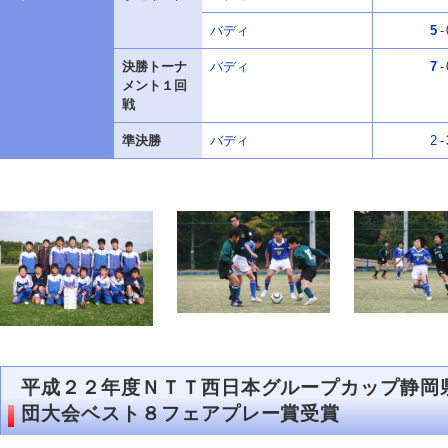
バディ
5
-
決勝トーナ
バディ
7
-
メント１回
戦
準決勝
バディ
2
-
平成２２年度ＮＴＴ西日本グループカップ静岡
団大会ベスト８フェアプレー賞受賞