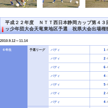
平成２２年度 ＮＴＴ西日本静岡カップ第４３
ッ少年団大会天竜東地区予選 祝県大会出場権
2010.9.12～11.14
６年生
予選リーグ
バディ
1
-
バディ
2
-
バディ
6
-
バディ
4
-
バディ
5
-
バディ
2
-
バディ
4
-