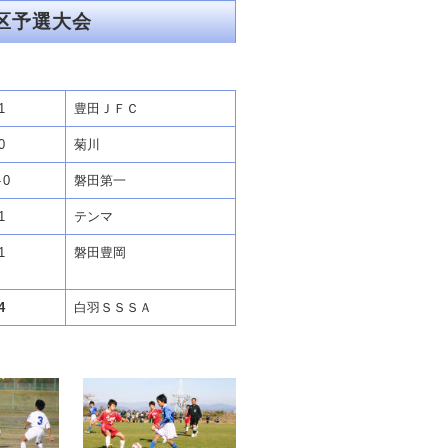
区予選大会
1
豊田ＪＦＣ
0
菊川
-
0
磐田第一
1
テンマ
1
磐田豊岡
4
白羽ＳＳＳＡ