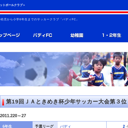
フットボールクラブ＞
の幼児から小学6年生までのサッカークラブ「バディFC」
第19回ＪＡときめき杯少年サッカー大会第３位
2011.220～27
6年生
予選リーグ
バディ
2
-