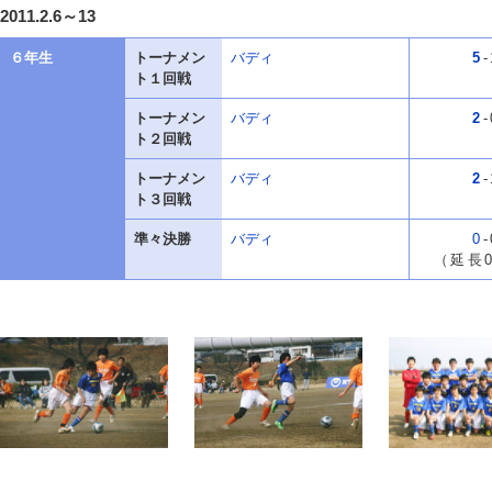
2011.2.6～13
６年生
トーナメン
バディ
5
-
ト１回戦
トーナメン
バディ
2
-
ト２回戦
トーナメン
バディ
2
-
ト３回戦
準々決勝
バディ
0
-
（延長