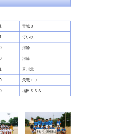
1
青城Ｂ
1
てい水
0
河輪
0
河輪
1
芳川北
0
天竜ＦＣ
0
福田ＳＳＳ