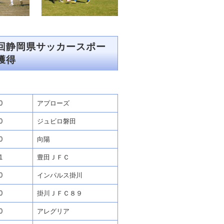
回静岡県サッカースポー
獲得
0
アプローズ
0
ジュビロ磐田
0
向陽
1
豊田ＪＦＣ
0
インパルス掛川
0
掛川ＪＦＣ８９
0
アレグリア