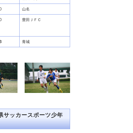
0
山名
0
豊田ＪＦＣ
3
青城
県サッカースポーツ少年