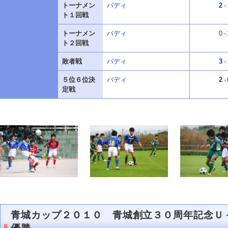
トーナメン
バディ
2
-
ト１回戦
トーナメン
バディ
0
-
ト２回戦
敗者戦
バディ
3
-
５位６位決
バディ
2
-
定戦
青城カップ２０１０ 青城創立３０周年記念Ｕ