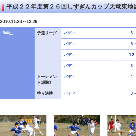
平成２２年度第２６回しずぎんカップ天竜東地
2010.11.28～12.26
5年生
予選リーグ
バディ
3
-
バディ
5
-
バディ
12
バディ
3
-
トーナメン
バディ
4
-
ト1回戦
準々決勝
バディ
0
-