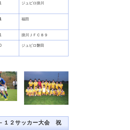
1
ジュビロ掛川
1
福田
1
掛川ＪＦＣ８９
0
ジュビロ磐田
－１２サッカー大会 祝