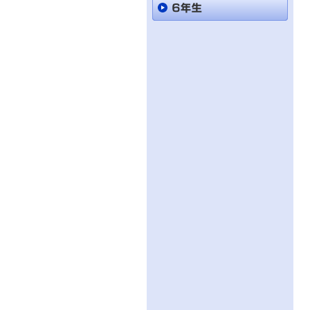
直
接
本
文
を
ご
覧
に
な
る
か
た
は
「こ
の
ペ
ー
ジ
の
情
報
へ」
と
い
う
リ
ン