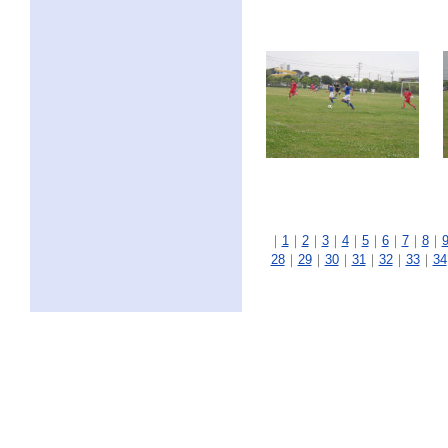
｜
1
｜
2
｜
3
｜
4
｜
5
｜
6
｜
7
｜
8
｜
28
｜
29
｜
30
｜
31
｜
32
｜
33
｜
34