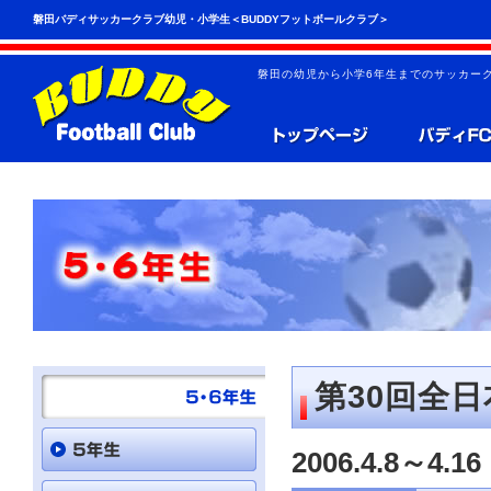
こ
ペ
磐田バディサッカークラブ幼児・小学生＜BUDDYフットボールクラブ＞
の
ー
ペ
ジ
ー
の
磐田の幼児から小学6年生までのサッカーク
ジ
先
は、
頭
共
へ
通
の
メ
ニ
ュ
ー
を
読
み
飛
ば
す
こ
と
第30回全
が
で
き
2006.4.8～4.16
ま
す。