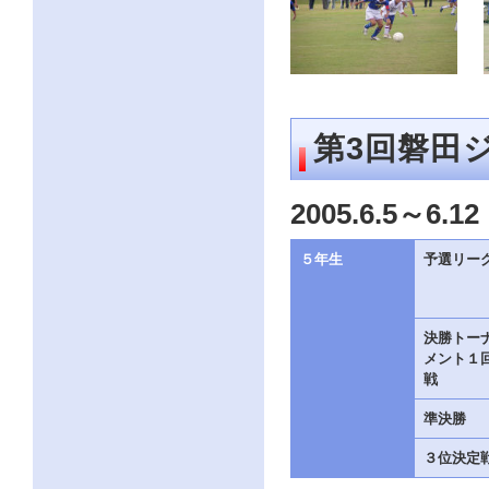
第3回磐田
2005.6.5～6.12
５年生
予選リー
決勝トー
メント１
戦
準決勝
３位決定