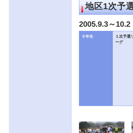
ー
地区1次予
ジ
の
情
2005.9.3～10.2
報
へ
６年生
１次予選
ーグ