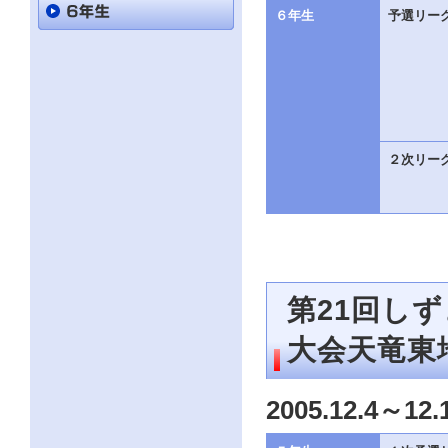
直
６年生
予選リー
接
本
文
を
ご
覧
に
な
る
２次リー
か
た
は
「こ
の
ペ
ー
ジ
第21回し
の
情
報
大会天竜東
へ」
と
い
2005.12.4～12.
う
リ
ン