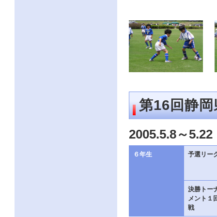
第16回静岡
2005.5.8～5.22
６年生
予選リー
決勝トー
メント１
戦