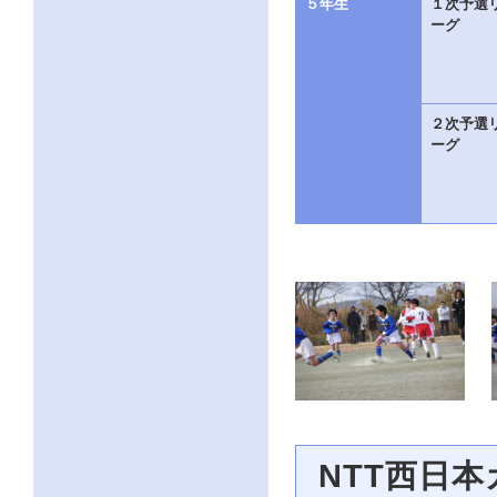
５年生
１次予選
ク
ーグ
を
ク
リ
ッ
ク
２次予選
し
ーグ
て
く
だ
さ
い。
サ
イ
ト
共
通
の
メ
ニ
ュ
ー
へ
こ
の
NTT西日本
ペ