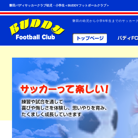
こ
ペ
磐田バディサッカークラブ幼児・小学生＜BUDDYフットボールクラブ＞
の
ー
ペ
ジ
ー
の
磐田の幼児から小学6年生までのサッカーク
ジ
先
は、
頭
共
へ
通
の
メ
ニ
ュ
ー
を
読
み
飛
ば
す
こ
と
が
で
き
ま
す。