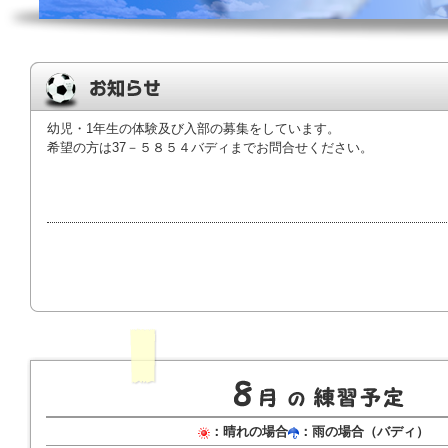
直
接
本
文
を
ご
覧
に
幼児・1年生の体験及び入部の募集をしています。
な
希望の方は37－５８５４バディまでお問合せください。
る
か
た
は
「こ
の
ペ
ー
ジ
の
情
報
へ」
と
い
う
リ
：晴れの場合
：雨の場合（バディ）
ン