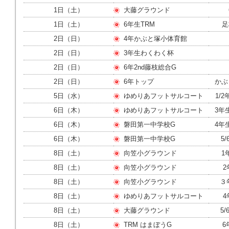
ー
1日（土）
大藤グラウンド
ジ
の
1日（土）
6年生TRM
足
情
報
2日（日）
4年かぶと塚小体育館
へ
2日（日）
3年生わくわく杯
2日（日）
6年2nd藤枝総合G
2日（日）
6年トップ
かぶ
5日（水）
ゆめりあフットサルコート
1/2
6日（木）
ゆめりあフットサルコート
3年生
6日（木）
磐田第一中学校G
4年
6日（木）
磐田第一中学校G
5/
8日（土）
向笠小グラウンド
1
8日（土）
向笠小グラウンド
2
8日（土）
向笠小グラウンド
３年
8日（土）
ゆめりあフットサルコート
4
8日（土）
大藤グラウンド
5/
8日（土）
TRM はまぼうG
6