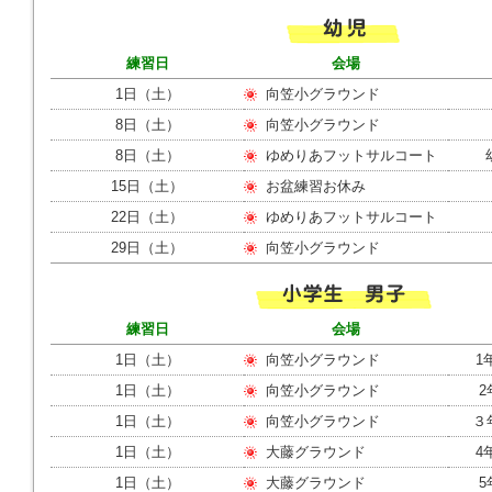
ク
を
ク
練習日
会場
リ
ッ
1日（土）
向笠小グラウンド
ク
8日（土）
向笠小グラウンド
し
て
8日（土）
ゆめりあフットサルコート
く
だ
15日（土）
お盆練習お休み
さ
22日（土）
ゆめりあフットサルコート
い。
サ
29日（土）
向笠小グラウンド
イ
ト
共
通
練習日
会場
の
メ
1日（土）
向笠小グラウンド
1
ニ
ュ
1日（土）
向笠小グラウンド
2
ー
1日（土）
向笠小グラウンド
３年
へ
こ
1日（土）
大藤グラウンド
4
の
ペ
1日（土）
大藤グラウンド
5