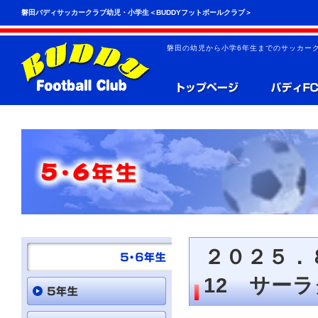
こ
ペ
磐田バディサッカークラブ幼児・小学生＜BUDDYフットボールクラブ＞
の
ー
ペ
ジ
ー
の
磐田の幼児から小学6年生までのサッカーク
ジ
先
は、
頭
共
へ
通
の
メ
ニ
ュ
ー
を
読
み
飛
ば
す
こ
と
２０２５．
が
で
12 サー
き
ま
す。