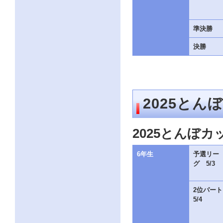
ー
ジ
の
情
準決勝
報
へ
決勝
2025と
2025とんぼ
6年生
予選リー
グ 5/3
2位パー
5/4