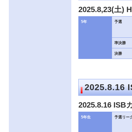
ク
2025.8,23
を
ク
リ
5年
予選
ッ
ク
し
て
準決勝
く
だ
決勝
さ
い。
サ
イ
ト
共
通
2025.8.
の
メ
ニ
2025.8.16
ュ
ー
へ
5年生
予選リー
こ
の
ペ