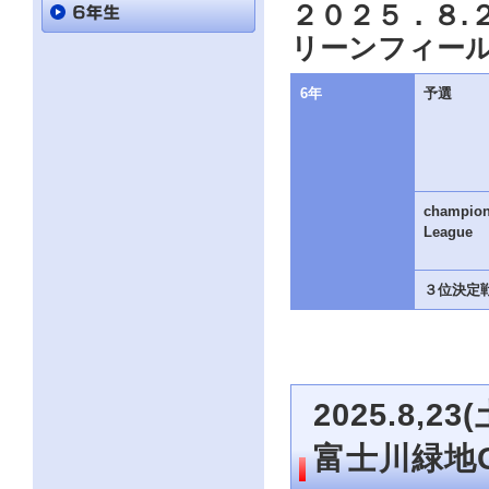
直
２０２５．８.
接
本
リーンフィー
文
を
6年
予選
ご
覧
に
な
る
か
た
champio
は
League
「こ
の
ペ
３位決定
ー
ジ
の
情
報
へ」
2025.8,
と
い
う
富士川緑地
リ
ン