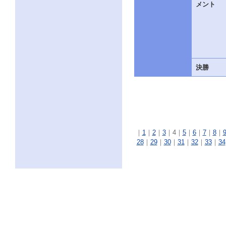
メント
決勝
｜
1
｜
2
｜
3
｜
4｜
5
｜
6
｜
7
｜
8
｜
28
｜
29
｜
30
｜
31
｜
32
｜
33
｜
34