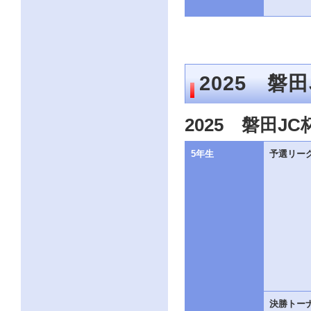
2025 磐
2025 磐田J
5年生
予選リー
決勝トー