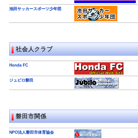
ク
池田サッカースポーツ少年団
を
ク
リ
ッ
ク
し
て
く
社会人クラブ
だ
さ
い。
Honda FC
サ
イ
ト
ジュビロ磐田
共
通
の
メ
ニ
ュ
ー
磐田市関係
へ
こ
の
NPO法人磐田市体育協会
ペ