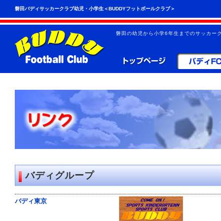
こ
ペ
磐田バディサッカークラブ幼児・小学生＜BUDDYフットボールクラブ＞
の
ー
ペ
ジ
ー
の
磐田の幼児から小学6年生までのサッカーク
ジ
先
は、
頭
共
へ
通
の
メ
ニ
ュ
ー
を
読
み
飛
ば
す
こ
と
バディグループ
が
で
き
バディ東京
ま
す。