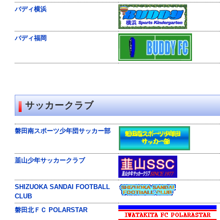
直
接
バディ横浜
本
文
を
バディ福岡
ご
覧
に
な
る
か
た
は
サッカークラブ
「こ
の
ペ
磐田南スポーツ少年団サッカー部
ー
ジ
の
情
韮山少年サッカークラブ
報
へ」
と
SHIZUOKA SANDAI FOOTBALL
い
CLUB
う
リ
磐田北ＦＣ POLARSTAR
ン