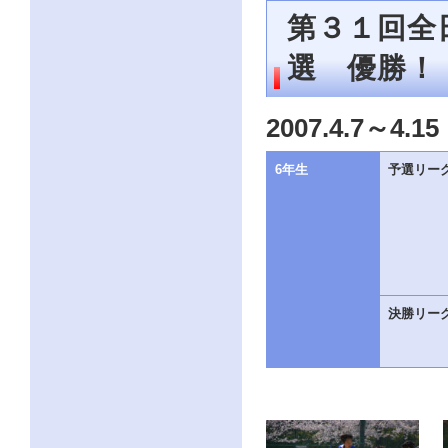
ー
第３１回全
ジ
の
情
選 優勝！
報
へ
2007.4.7～4.15
6年生
予選リー
決勝リー