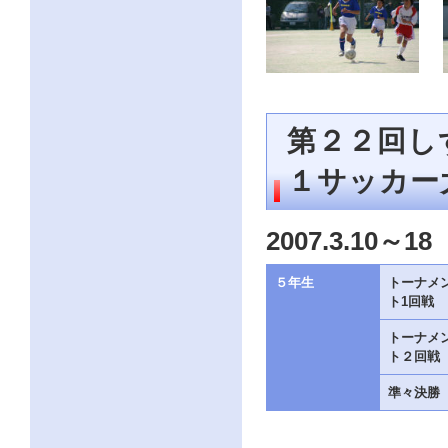
第２２回し
１サッカー
2007.3.10～18
５年生
トーナメ
ト1回戦
トーナメ
ト２回戦
準々決勝