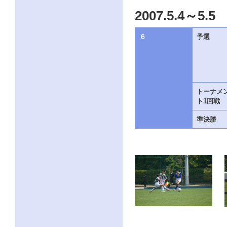
ク
2007.5.4～5.5
を
ク
リ
６
予選
ッ
ク
し
て
く
だ
トーナメ
さ
ト1回戦
い。
サ
イ
準決勝
ト
共
通
の
メ
ニ
ュ
ー
へ
こ
の
ペ