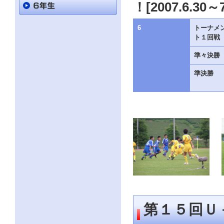
直
！[2007.6.30～7
接
本
文
6
トーナメ
を
ト１回戦
ご
覧
準々決勝
に
な
準決勝
る
か
た
は
「こ
の
ペ
ー
ジ
の
情
報
へ」
と
い
う
第１５回Ｕ
リ
ン