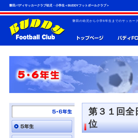
こ
ペ
磐田バディサッカークラブ幼児・小学生＜BUDDYフットボールクラブ＞
の
ー
ペ
ジ
ー
の
磐田の幼児から小学6年生までのサッカーク
ジ
先
は、
頭
共
へ
通
の
メ
ニ
ュ
ー
を
読
み
飛
ば
す
こ
と
第３１回全
が
で
位
き
ま
す。