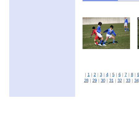
｜
1
｜
2
｜
3
｜
4
｜
5
｜
6
｜
7
｜
8
｜
28
｜
29
｜
30
｜
31
｜
32
｜
33
｜
34