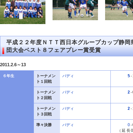
平成２２年度ＮＴＴ西日本グループカップ静岡
団大会ベスト８フェアプレー賞受賞
2011.2.6～13
６年生
トーナメン
バディ
5
-
ト１回戦
トーナメン
バディ
2
-
ト２回戦
トーナメン
バディ
2
-
ト３回戦
準々決勝
バディ
0
-
（延長