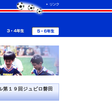
ル第１９回ジュビロ磐田