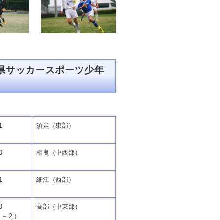
県サッカースポーツ少年
1
須走（東部）
0
相良（中西部）
1
細江（西部）
0
高部（中東部）
0－2）