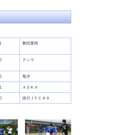
1
磐田豊岡
0
テンマ
2
竜洋
1
ＡＳＫＡ
0
掛川ＪＦＣ８９