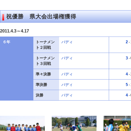
祝優勝 県大会出場権獲得
2011.4.3～4.17
６年
トーナメン
バディ
2
-
ト２回戦
トーナメン
バディ
3
-
ト３回戦
準々決勝
バディ
4
-
準決勝
バディ
5
-
決勝
バディ
4
-