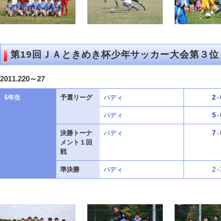
第19回ＪＡときめき杯少年サッカー大会第３位
2011.220～27
6年生
予選リーグ
バディ
2
-
バディ
5
-
決勝トーナ
バディ
7
-
メント１回
戦
準決勝
バディ
2
-