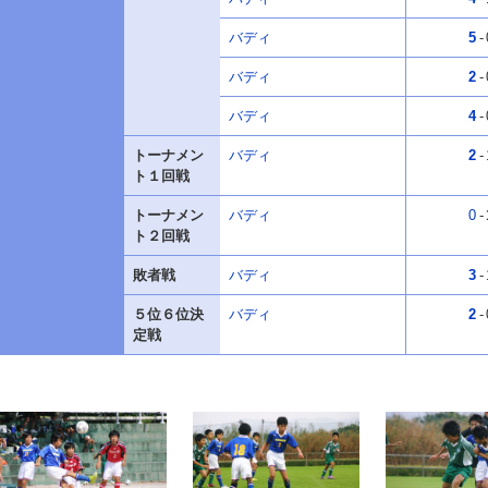
バディ
5
-
バディ
2
-
バディ
4
-
トーナメン
バディ
2
-
ト１回戦
トーナメン
バディ
0
-
ト２回戦
敗者戦
バディ
3
-
５位６位決
バディ
2
-
定戦