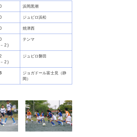
0
浜岡黒潮
0
ジュビロ浜松
0
焼津西
0
テンマ
3－2)
2
ジュビロ磐田
3－2)
3
ジョガドール富士見（静
岡）