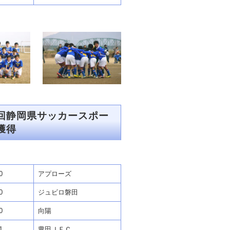
回静岡県サッカースポー
獲得
0
アプローズ
0
ジュビロ磐田
0
向陽
1
豊田ＪＦＣ