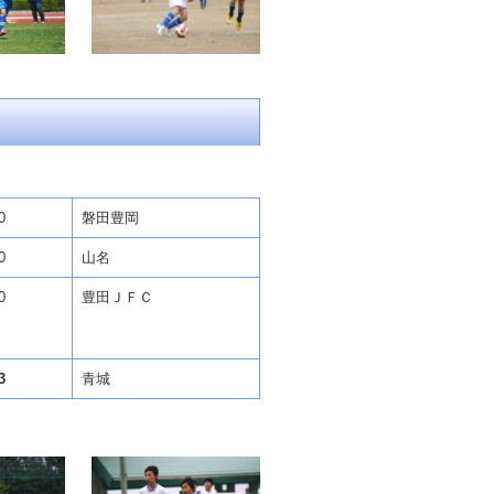
0
磐田豊岡
0
山名
0
豊田ＪＦＣ
3
青城