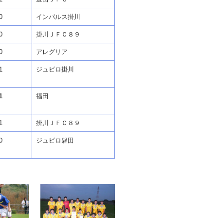
0
インパルス掛川
0
掛川ＪＦＣ８９
0
アレグリア
1
ジュビロ掛川
1
福田
1
掛川ＪＦＣ８９
0
ジュビロ磐田