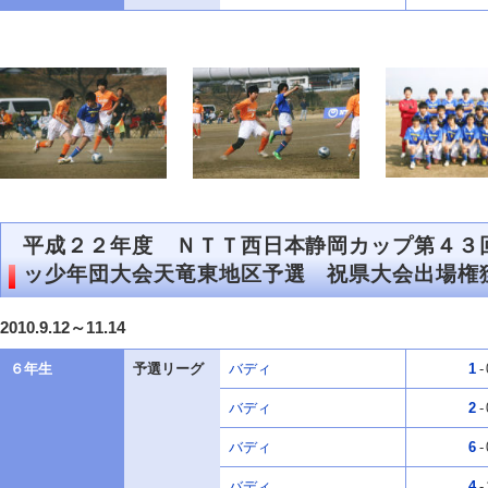
平成２２年度 ＮＴＴ西日本静岡カップ第４３
ッ少年団大会天竜東地区予選 祝県大会出場権
2010.9.12～11.14
６年生
予選リーグ
バディ
1
-
バディ
2
-
バディ
6
-
バディ
4
-