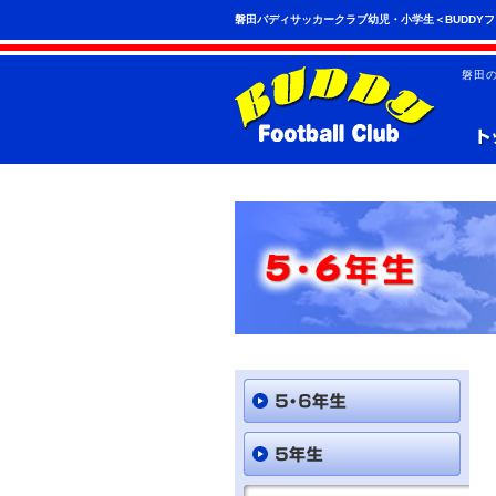
こ
ペ
磐田バディサッカークラブ幼児・小学生＜BUDDY
の
ー
ペ
ジ
ー
の
磐田
ジ
先
は、
頭
共
へ
通
の
メ
ニ
ュ
ー
を
読
み
飛
ば
す
こ
と
が
で
き
ま
す。