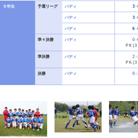
６年生
予選リーグ
バディ
3
-
バディ
3
-
バディ
6
-
準々決勝
バディ
0
-
PK(
準決勝
バディ
2
-
PK(
決勝
バディ
0
-