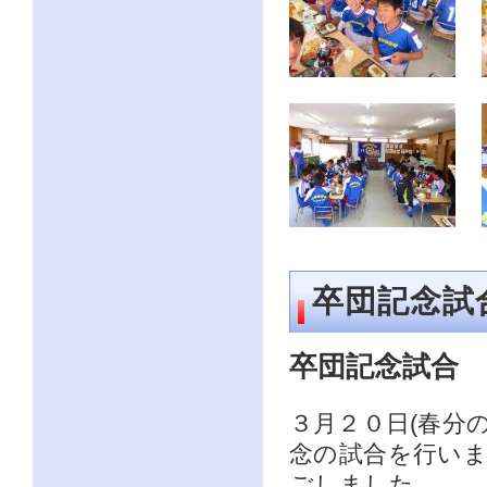
卒団記念試
卒団記念試合
３月２０日(春分
念の試合を行い
ごしました。