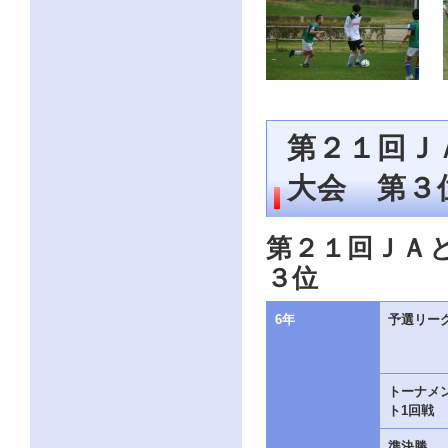
第２１回Ｊ
大会 第３
第２１回ＪＡ
３位
6年
予選リー
トーナメ
ト1回戦
準決勝