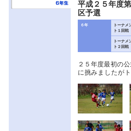
直
平成２５年度
接
本
区予選
文
を
６年
トーナメ
ご
覧
ト１回戦
に
な
トーナメ
る
ト２回戦
か
た
は
２５年度最初の
「こ
の
に挑みましたがト
ペ
ー
ジ
の
情
報
へ」
と
い
う
リ
ン