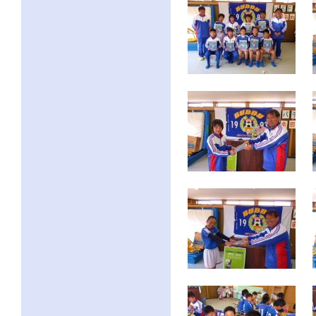
ー
ジ
の
情
報
へ