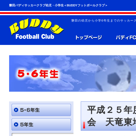
こ
ペ
磐田バディサッカークラブ幼児・小学生＜BUDDYフットボールクラブ＞
の
ー
ペ
ジ
ー
の
磐田の幼児から小学6年生までのサッカーク
ジ
先
は、
頭
共
へ
通
の
メ
ニ
ュ
ー
を
読
み
飛
ば
す
こ
と
平成２５年
が
で
会 天竜東
き
ま
す。