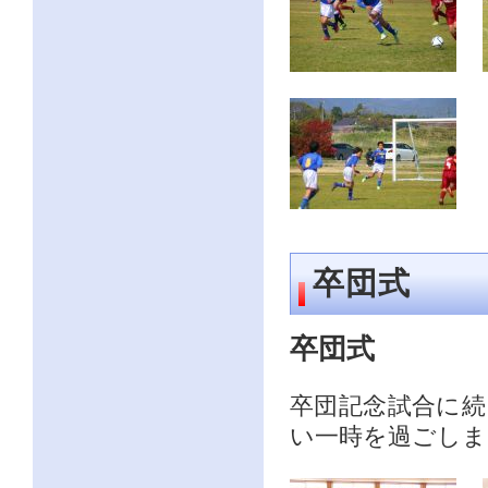
ク
を
ク
リ
ッ
ク
し
て
く
だ
さ
い。
サ
イ
ト
卒団式
共
通
の
卒団式
メ
ニ
ュ
卒団記念試合に
ー
へ
い一時を過ごしま
こ
の
ペ