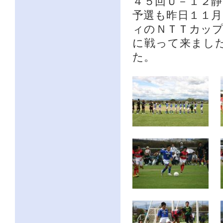
４５回Ｕ－１２
予選も昨日１１
ィのＮＴＴカッ
に戦って来まし
た。