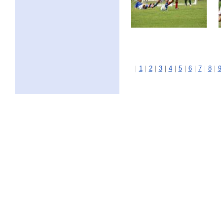
｜
1
｜
2
｜
3
｜
4
｜
5
｜
6
｜
7
｜
8
｜