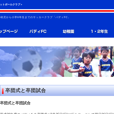
フットボールクラブ＞
の幼児から小学6年生までのサッカークラブ「バディFC」
卒団式と卒団試合
卒団式と卒団試合