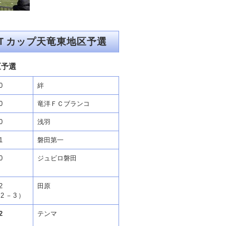
Ｔカップ天竜東地区予選
区予選
0
絆
0
竜洋ＦＣブランコ
0
浅羽
1
磐田第一
0
ジュビロ磐田
2
田原
2－3）
2
テンマ