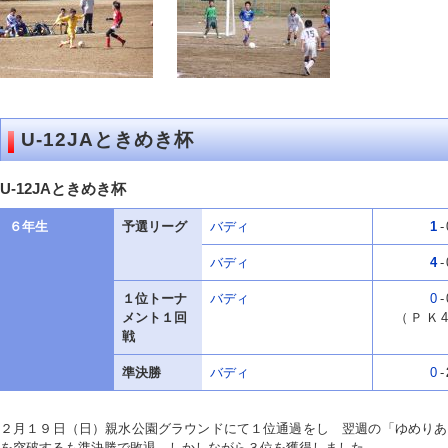
U-12JAときめき杯
U-12JAときめき杯
６年生
予選リーグ
バディ
1
-
バディ
4
-
１位トーナ
バディ
0
-
メント１回
（ＰＫ
戦
準決勝
バディ
0
-
２月１９日（日）親水公園グラウンドにて１位通過をし 翌週の「ゆめりあ
を突破するも準決勝で敗退。しかしながら３位を獲得しました。