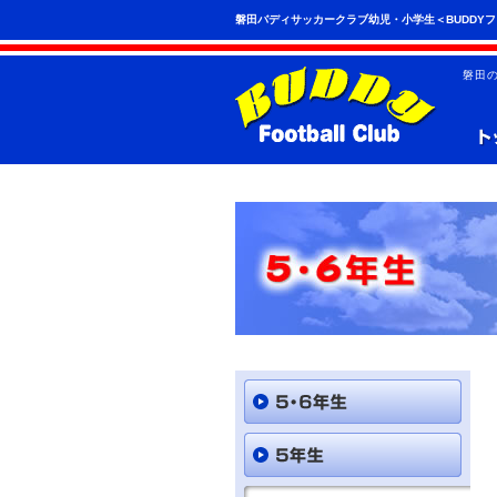
こ
ペ
磐田バディサッカークラブ幼児・小学生＜BUDDY
の
ー
ペ
ジ
ー
の
磐田
ジ
先
は、
頭
共
へ
通
の
メ
ニ
ュ
ー
を
読
み
飛
ば
す
こ
と
が
で
き
ま
す。