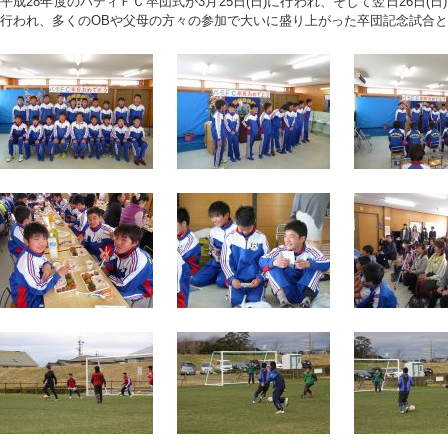
平成28年度のバディＦＣ卒団式が3月25日(日)に行われ、そして翌日26日
行われ、多くのOBや父母の方々の参加で大いに盛り上がった卒団記念試合