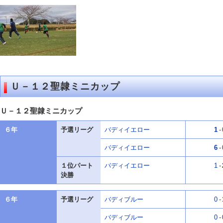
Ｕ－１２聖隷ミニカップ
Ｕ－１２聖隷ミニカップ
６年
予選リーグ
バディイエロー
1
-
バディイエロー
6
-
１位パート
バディイエロー
1
-
決勝
６年
予選リーグ
バディブルー
0
-
バディブルー
0
-