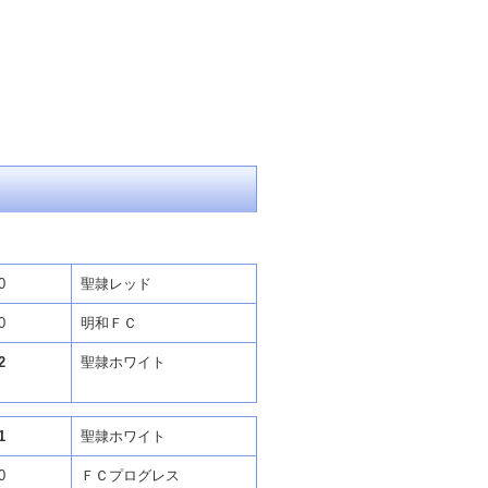
0
聖隷レッド
0
明和ＦＣ
2
聖隷ホワイト
1
聖隷ホワイト
0
ＦＣプログレス