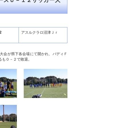
ースＵ－１２サッカー大
2
アスルクラロ沼津Ｊｒ
大会が県下各会場にて開かれ、バディＦ
るも０－２で敗退。