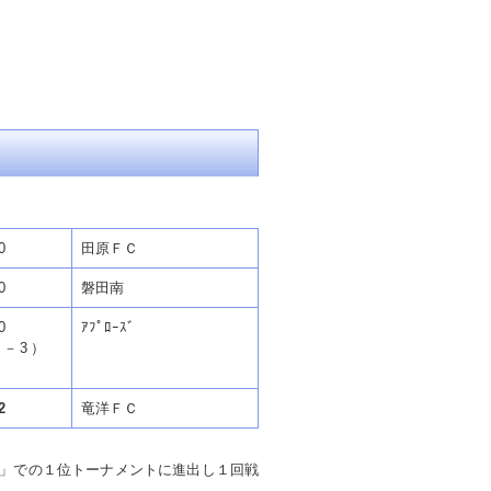
0
田原ＦＣ
0
磐田南
0
ｱﾌﾟﾛｰｽﾞ
4－3）
2
竜洋ＦＣ
」での１位トーナメントに進出し１回戦