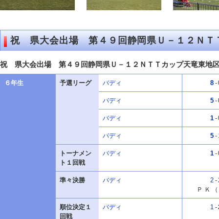
祝 県大会出場 第４９回静岡県Ｕ－１２ＮＴ
祝 県大会出場 第４９回静岡県Ｕ－１２ＮＴＴカップ天竜東地
６年生
予選リーグ
バディ
8
-
バディ
5
-
バディ
1
-
バディ
5
-
トーナメン
バディ
1
-
ト１回戦
準々決勝
バディ
2
-
ＰＫ（
順位決定１
バディ
1
-
回戦