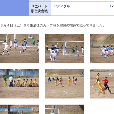
３位パート
バディブルー
1
-
順位決定戦
３月４日（土）６年生最後のカップ戦を聖隷の招待で戦ってきました。