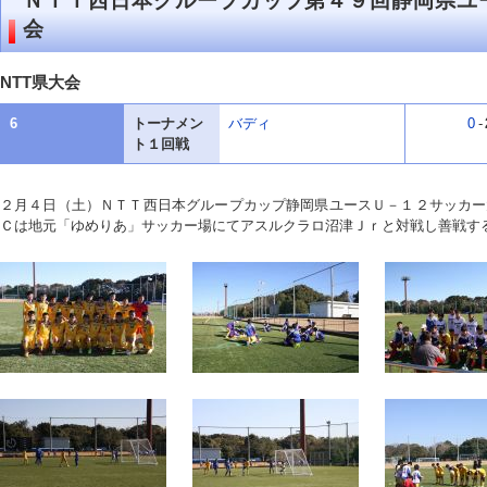
ＮＴＴ西日本グループカップ第４９回静岡県ユ
会
NTT県大会
6
トーナメン
バディ
0
-
ト１回戦
２月４日（土）ＮＴＴ西日本グループカップ静岡県ユースＵ－１２サッカー
Ｃは地元「ゆめりあ」サッカー場にてアスルクラロ沼津Ｊｒと対戦し善戦す