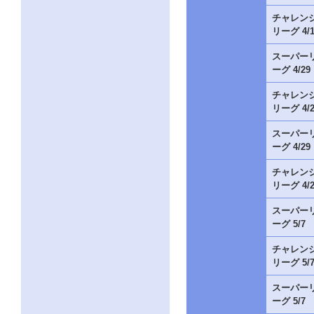
チャレン
リーグ 4/1
スーパー
ーグ 4/29
チャレン
リーグ 4/2
スーパー
ーグ 4/29
チャレン
リーグ 4/2
スーパー
ーグ 5/7
チャレン
リーグ 5/
スーパー
ーグ 5/7