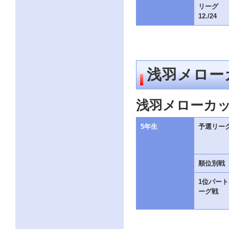
リーグ
12./24
浅羽メローカ
浅羽メローカップ
5年生
予選リー
順位別戦
1位パート
ーグ戦