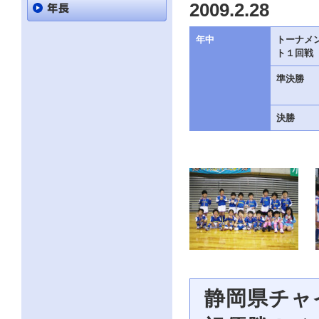
直
2009.2.28
接
本
文
年中
トーナメ
を
ト１回戦
ご
覧
準決勝
に
な
る
決勝
か
た
は
「こ
の
ペ
ー
ジ
の
情
報
へ」
と
い
う
静岡県チャ
リ
ン