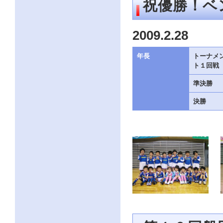
祝優勝！ベ
ク
を
ク
2009.2.28
リ
ッ
ク
年長
トーナメ
し
ト１回戦
て
く
だ
準決勝
さ
い。
決勝
サ
イ
ト
共
通
の
メ
ニ
ュ
ー
へ
こ
の
ペ