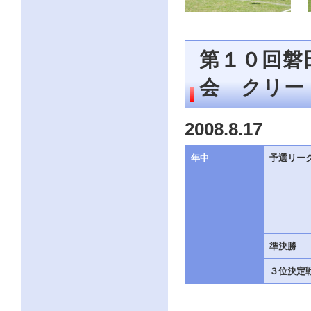
第１０回磐
会 クリー
2008.8.17
年中
予選リー
準決勝
３位決定