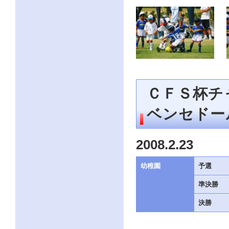
ＣＦＳ杯チ
ベンセド
2008.2.23
幼稚園
予選
準決勝
決勝