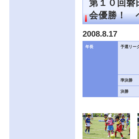
第１０回磐
ー
ジ
会優勝！ 
の
情
報
へ
2008.8.17
年長
予選リー
準決勝
決勝