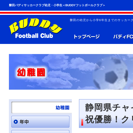
こ
ペ
磐田バディサッカークラブ幼児・小学生＜BUDDYフットボールクラブ＞
の
ー
ペ
ジ
ー
の
磐田の幼児から小学6年生までのサッカーク
ジ
先
は、
頭
共
へ
通
の
メ
ニ
ュ
ー
を
読
み
飛
ば
す
こ
と
静岡県チャ
が
で
祝優勝！ク
き
ま
す。