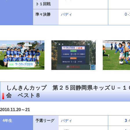
ト１回戦
準々決勝
バディ
0
-
しんきんカップ 第２５回静岡県キッズＵ－
会 ベスト８
2010.11.20～21
4年生
予選リーグ
バディ
3
-