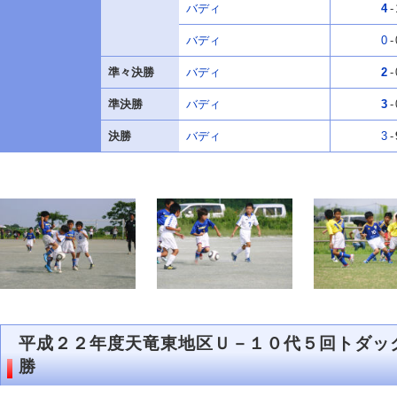
バディ
4
-
バディ
0
-
準々決勝
バディ
2
-
準決勝
バディ
3
-
決勝
バディ
3
-
平成２２年度天竜東地区Ｕ－１０代５回トダッ
勝