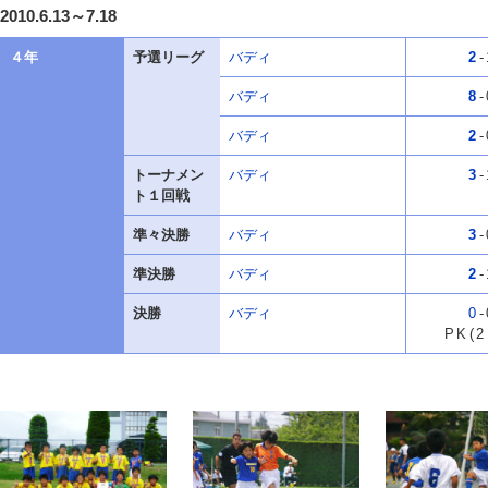
2010.6.13～7.18
４年
予選リーグ
バディ
2
-
バディ
8
-
バディ
2
-
トーナメン
バディ
3
-
ト１回戦
準々決勝
バディ
3
-
準決勝
バディ
2
-
決勝
バディ
0
-
PK(