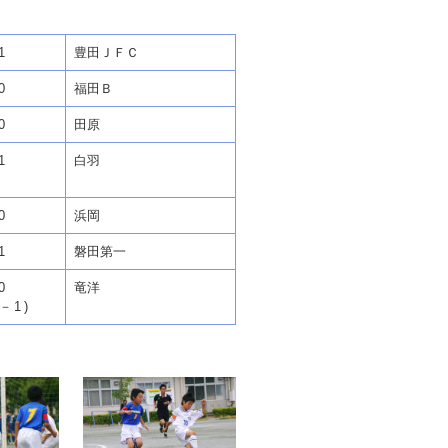
1
豊田ＪＦＣ
0
福田Ｂ
0
田原
1
白羽
0
浜岡
1
磐田第一
0
竜洋
2－1)