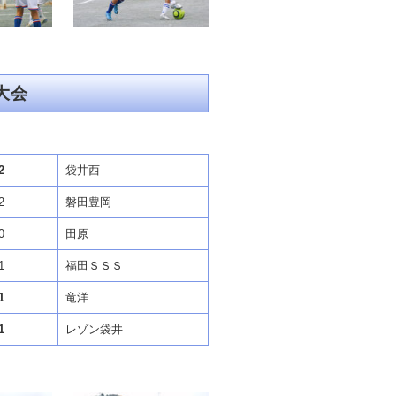
大会
2
袋井西
2
磐田豊岡
0
田原
1
福田ＳＳＳ
1
竜洋
1
レゾン袋井