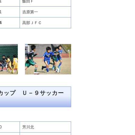
1
飯田Ｆ
1
吉原第一
4
高部ＪＦＣ
カップ Ｕ－９サッカー
0
芳川北