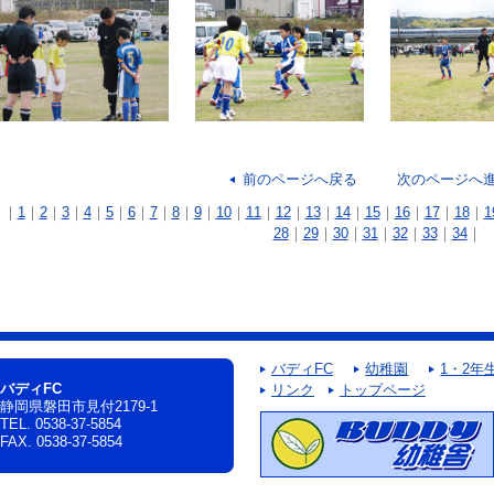
前のページへ戻る
次のページへ
｜
1
｜
2
｜
3
｜
4
｜
5
｜
6
｜
7
｜
8
｜
9
｜
10
｜
11
｜
12
｜
13
｜
14
｜
15
｜
16
｜
17
｜
18
｜
1
28
｜
29
｜
30
｜
31
｜
32
｜
33
｜
34
｜
バディFC
幼稚園
1・2年
バディFC
リンク
トップページ
静岡県磐田市見付2179-1
TEL. 0538-37-5854
FAX. 0538-37-5854