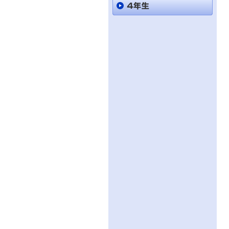
直
接
本
文
を
ご
覧
に
な
る
か
た
は
「こ
の
ペ
ー
ジ
の
情
報
へ」
と
い
う
リ
ン