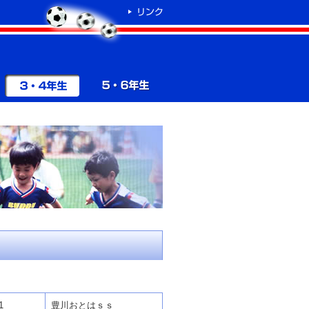
1
豊川おとはｓｓ