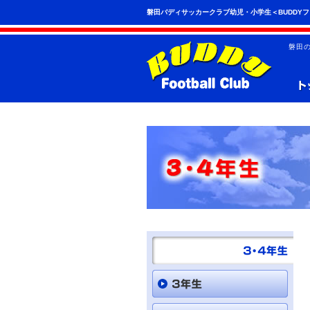
こ
ペ
磐田バディサッカークラブ幼児・小学生＜BUDDY
の
ー
ペ
ジ
ー
の
磐田
ジ
先
は、
頭
共
へ
通
の
メ
ニ
ュ
ー
を
読
み
飛
ば
す
こ
と
が
で
き
ま
す。