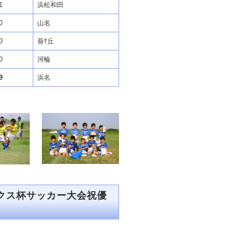
1
浜松和田
0
山名
0
葵ｹ丘
0
河輪
9
浜名
クス杯サッカー大会祝優