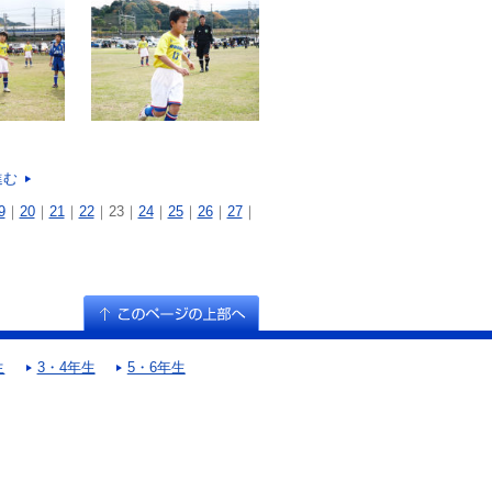
進む
9
｜
20
｜
21
｜
22
｜
23｜
24
｜
25
｜
26
｜
27
｜
生
3・4年生
5・6年生