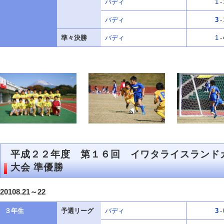
バディ
1
-
バディ
3
-
準々決勝
バディ
1
-
平成２２年度 第１６回 イワタライスランド
大会 準優勝
20108.21～22
３年生
予選リーグ
バディ
3
-