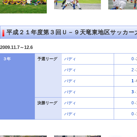
平成２１年度第３回Ｕ－９天竜東地区サッカー
2009.11.7～12.6
３年
予選リーグ
バディ
0
-
バディ
2
-
バディ
1
-
バディ
3
-
決勝リーグ
バディ
0
-
バディ
0
-